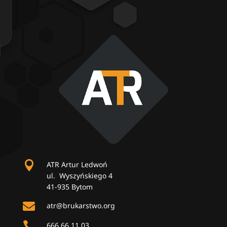

ATR Artur Ledwoń
ul. Wyszyńskiego 4
41-935 Bytom

atr@brukarstwo.org

666 66 11 03