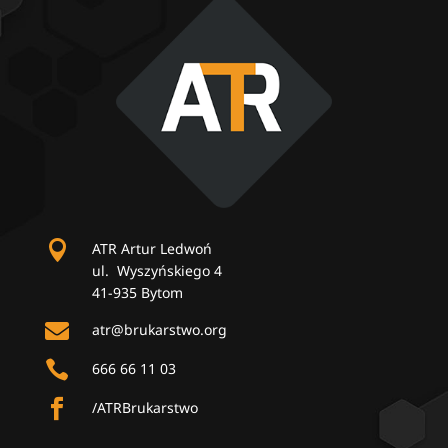

ATR Artur Ledwoń
ul. Wyszyńskiego 4
41-935 Bytom

atr@brukarstwo.org

666 66 11 03

/ATRBrukarstwo